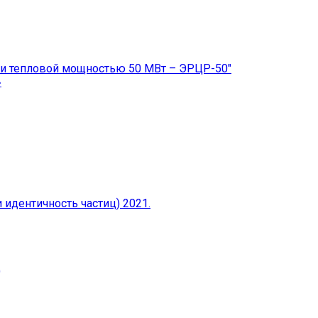
ии тепловой мощностью 50 МВт – ЭРЦР-50″
»
идентичность частиц) 2021.
)