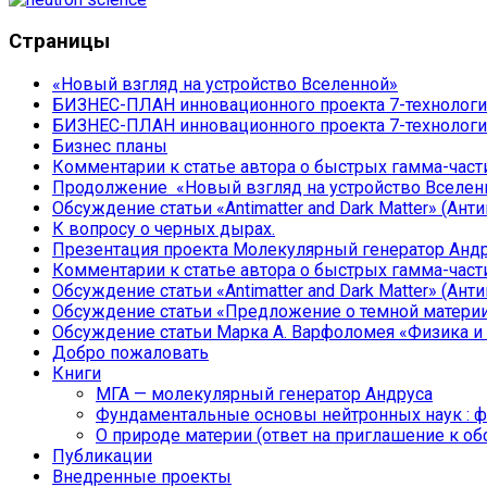
Страницы
«Новый взгляд на устройство Вселенной»
БИЗНЕС-ПЛАН инновационного проекта 7-технологич
БИЗНЕС-ПЛАН инновационного проекта 7-технологич
Бизнес планы
Комментарии к статье автора о быстрых гамма-част
Продолжение «Новый взгляд на устройство Вселенн
Обсуждение статьи «Antimatter and Dark Matter» (Ант
К вопросу о черных дырах.
Презентация проекта Молекулярный генератор Анд
Комментарии к статье автора о быстрых гамма-част
Обсуждение статьи «Antimatter and Dark Matter» (Ант
Обсуждение статьи «Предложение о темной материи 
Обсуждение статьи Марка А. Варфоломея «Физика и
Добро пожаловать
Книги
МГА — молекулярный генератор Андруса
Фундаментальные основы нейтронных наук : физ
О природе материи (ответ на приглашение к о
Публикации
Внедренные проекты