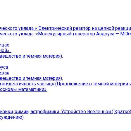
еского уклада » Электрический реактор на цепной реакц
еского уклада. «Молекулярный генератор Андруса — МГА
ицах
ой» .
ивещество и темная материя).
руса
ицах
ивещество и темная материя).
и идентичность частиц» (Предложение о темной материи и 
 основы математики».
ики, химии, астрофизики. Устройство Вселенной.( Кратко
бсуждению)