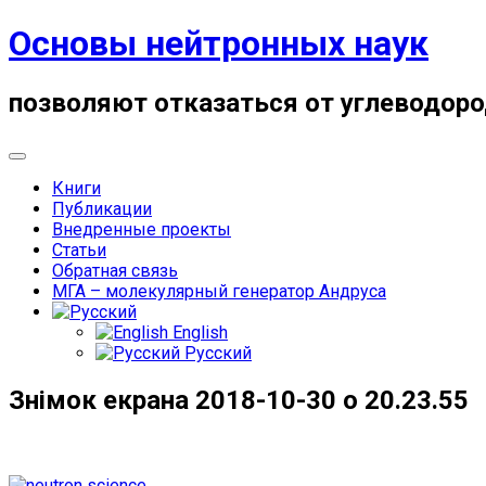
Skip
Основы нейтронных наук
to
content
позволяют отказаться от углеводоро
Книги
Публикации
Внедренные проекты
Статьи
Обратная связь
МГА – молекулярный генератор Андруса
English
Русский
Знімок екрана 2018-10-30 о 20.23.55