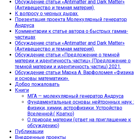
Обсуждение статьи «Antimatter and Dark Matter»
(Антивещество и темная материя).
К вопросу о черных дырах.
Презентация проекта Молекулярный генератор
Андруса
Комментарии к статье автора о быстрых гамма-
частицах
Обсуждение статьи «Antimatter and Dark Matter»
(Антивещество и темная материя).
Обсуждение статьи «Предложение о темной
материи и идентичность частиц» (Предложение о
темной материи и идентичность частиц) 2021.
Обсуждение статьи Марка А. Варфоломея «Физика
и основы математики».
Добро пожаловать
Книги
МГА — молекулярный генератор Андруса
Фундаментальные основы нейтронных наук :
физики, химии, астрофизики. Устройство
Вселенной.( Кратко)
О природе материи (ответ на приглашение к
обсуждению)
Публикации
Внедренные проекты