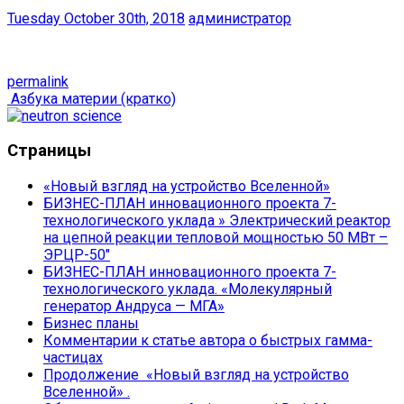
Tuesday October 30th, 2018
администратор
permalink
Post
Азбука материи (кратко)
navigation
Страницы
«Новый взгляд на устройство Вселенной»
БИЗНЕС-ПЛАН инновационного проекта 7-
технологического уклада » Электрический реактор
на цепной реакции тепловой мощностью 50 МВт –
ЭРЦР-50″
БИЗНЕС-ПЛАН инновационного проекта 7-
технологического уклада. «Молекулярный
генератор Андруса — МГА»
Бизнес планы
Комментарии к статье автора о быстрых гамма-
частицах
Продолжение «Новый взгляд на устройство
Вселенной» .